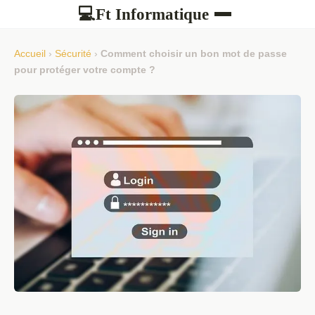
Ft Informatique
💻
Accueil
›
Sécurité
›
Comment choisir un bon mot de passe
pour protéger votre compte ?