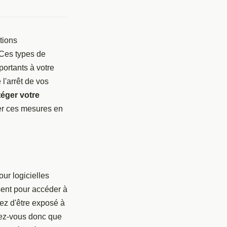
tions
. Ces types de
ortants à votre
 l'arrêt de vos
téger votre
rer ces mesures en
our logicielles
isent pour accéder à
uez d'être exposé à
rez-vous donc que