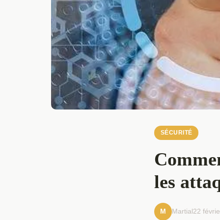
SÉCURITÉ
Comment
les atta
Martial
22 févri
M